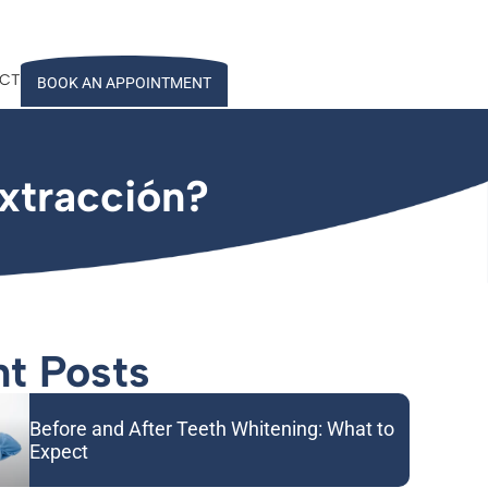
CT
BOOK AN APPOINTMENT
xtracción?
t Posts
Before and After Teeth Whitening: What to
Expect