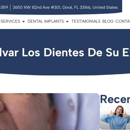
5359
3650 NW 82nd Ave #301, Doral, FL 33166, United States
SERVICES
DENTAL IMPLANTS
TESTIMONIALS
BLOG
CONTA
var Los Dientes De Su E
Recen