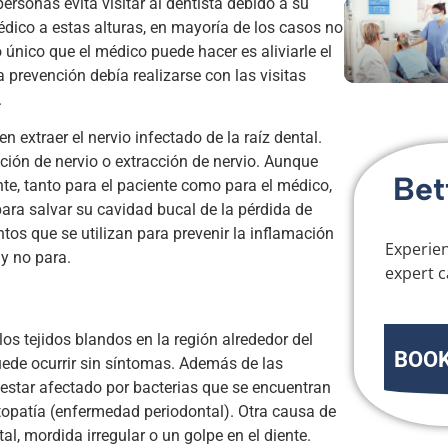
ersonas evita visitar al dentista debido a su
édico a estas alturas, en mayoría de los casos no
 único que el médico puede hacer es aliviarle el
la prevención debía realizarse con las visitas
.
 extraer el nervio infectado de la raíz dental.
ión de nervio o extracción de nervio. Aunque
Bet
te, tanto para el paciente como para el médico,
ara salvar su cavidad bucal de la pérdida de
tos que se utilizan para prevenir la inflamación
Experien
 y no para.
expert c
los tejidos blandos en la región alrededor del
BOOK
uede ocurrir sin síntomas. Además de las
 estar afectado por bacterias que se encuentran
topatía (enfermedad periodontal). Otra causa de
l, mordida irregular o un golpe en el diente.