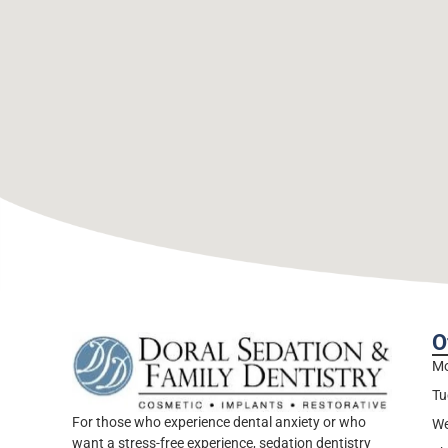
O
Mo
Tu
For those who experience dental anxiety or who
We
want a stress-free experience, sedation dentistry