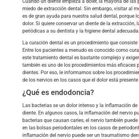
Cuando un diente empieza a doler, la mayoría de las p
miedo de extracción dental. Sin embargo, visitar al m
es de gran ayuda para nuestra salud dental, porque lo
dolor. Si quiere conservar un diente de la extracción, 
periódicas a su dentista y la higiene dental adecuada
La curación dental es un procedimiento que consiste en
Entre los pacientes a menudo es conocido como curac
este tratamiento dental es bastante complejo y exigen
también es uno de los procedimientos más eficaces p
dientes. Por eso, le informamos sobre los procedimien
de los nervios en los casos que el dolor está presente
¿Qué es endodoncia?
Las bacterias se un dolor intenso y la inflamación de 
diente. En algunos casos, la inflamación del nervio p
bacterias que causan caries, el nervio también puede
en las bolsas periodontales en los casos de periodon
inflamación del nervio puede ser un traumatismo denta