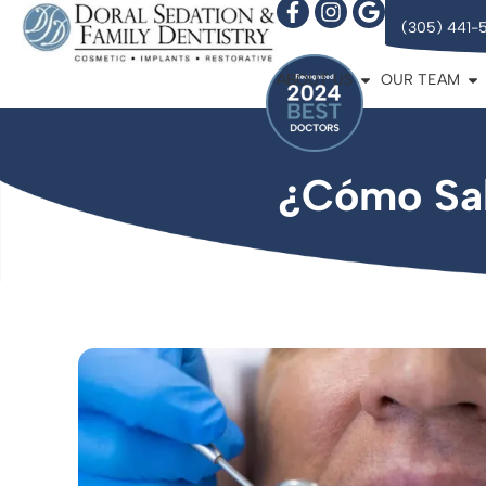
(305) 441-
ABOUT US
OUR TEAM
¿Cómo Sal