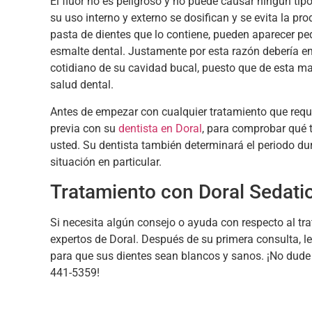
El flúor no es peligroso y no puede causar ningún ti
su uso interno y externo se dosifican y se evita la p
pasta de dientes que lo contiene, pueden aparecer p
esmalte dental. Justamente por esta razón debería 
cotidiano de su cavidad bucal, puesto que de esta 
salud dental.
Antes de empezar con cualquier tratamiento que requi
previa con su
dentista en Doral
, para comprobar qué 
usted. Su dentista también determinará el periodo dura
situación en particular.
Tratamiento con Doral Sedati
Si necesita algún consejo o ayuda con respecto al tra
expertos de Doral. Después de su primera consulta, 
para que sus dientes sean blancos y sanos. ¡No dude 
441-5359!