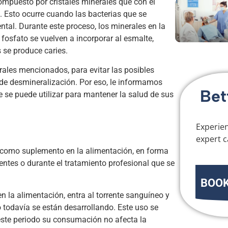
compuesto por cristales minerales que con el
. Esto ocurre cuando las bacterias que se
ntal. Durante este proceso, los minerales en la
el fosfato se vuelven a incorporar al esmalte,
 se produce caries.
ales mencionados, para evitar las posibles
de desmineralización. Por eso, le informamos
Bet
e se puede utilizar para mantener la salud de sus
Experien
expert c
s; como suplemento en la alimentación, en forma
entes o durante el tratamiento profesional que se
BOOK
 la alimentación, entra al torrente sanguíneo y
o todavía se están desarrollando. Este uso se
este periodo su consumación no afecta la