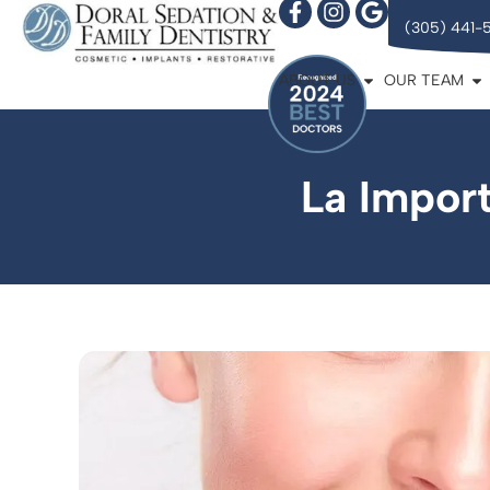
(305) 441-
ABOUT US
OUR TEAM
La Import