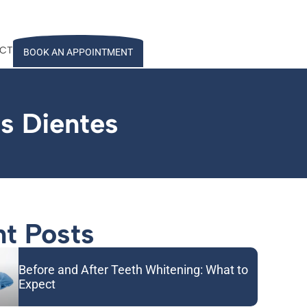
CT
BOOK AN APPOINTMENT
us Dientes
t Posts
Before and After Teeth Whitening: What to
Expect