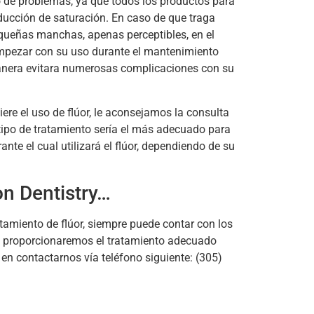
po de problemas, ya que todos los productos para
roducción de saturación. En caso de que traga
equeñas manchas, apenas perceptibles, en el
empezar con su uso durante el mantenimiento
manera evitara numerosas complicaciones con su
ere el uso de flúor, le aconsejamos la consulta
tipo de tratamiento sería el más adecuado para
nte el cual utilizará el flúor, dependiendo de su
on Dentistry…
tamiento de flúor, siempre puede contar con los
le proporcionaremos el tratamiento adecuado
en contactarnos vía teléfono siguiente: (305)